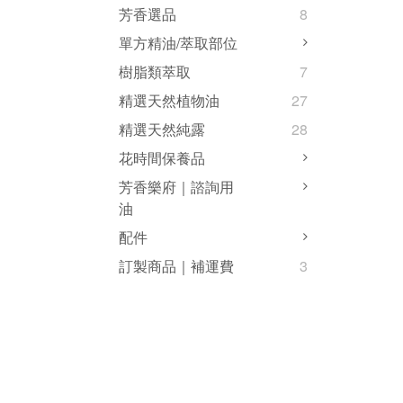
芳香選品
8
單方精油/萃取部位
樹脂類萃取
7
精選天然植物油
27
精選天然純露
28
花時間保養品
芳香樂府｜諮詢用
油
配件
訂製商品｜補運費
3