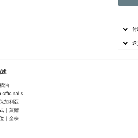
付
送
描述
精油
officinalis    
保加利亞
式｜蒸餾
位｜全株