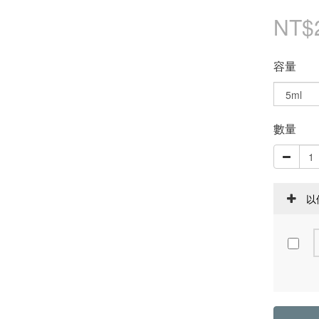
NT$
容量
數量
以