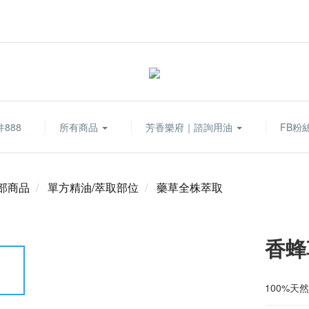
888
所有商品
芳香樂府｜諮詢用油
FB粉
部商品
單方精油/萃取部位
藥草全株萃取
香蜂
100%天